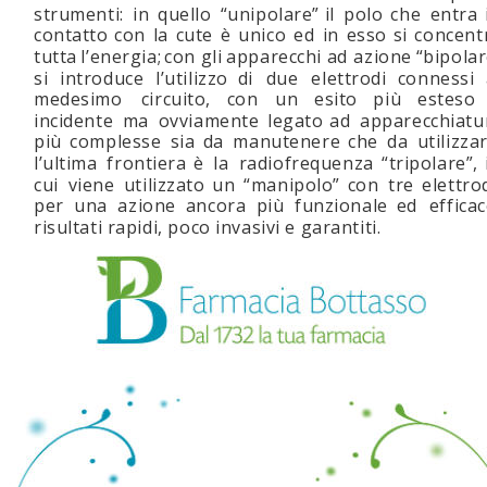
strumenti:  
in  
quello  
“unipolare”  
il  
polo  
che  
entra 
contatto  
con  
la  
cute  
è  
unico  
ed  
in  
esso  
si  
concent
tutta  
l’energia;  
con  
gli  
apparecchi  
ad  
azione  
“bipolar
si   
introduce   
l’utilizzo   
di   
due   
elettrodi   
connessi  
medesimo    
circuito,    
con    
un    
esito    
più    
esteso  
incidente  
ma  
ovviamente  
legato  
ad  
apparecchiatu
più  
complesse  
sia  
da  
manutenere  
che  
da  
utilizzar
l’ultima   
frontiera   
è   
la   
radiofrequenza   
“tripolare”,  
cui   
viene   
utilizzato   
un   
“manipolo”   
con   
tre   
elettrod
per   
una   
azione   
ancora   
più   
funzionale   
ed   
efficac
risultati rapidi, poco invasivi e garantiti.