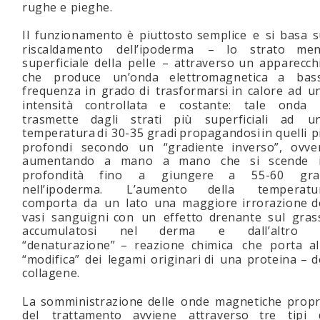
rughe e pieghe.
Il  
funzionamento  
è  
piuttosto  
semplice  
e  
si  
basa  
s
riscaldamento     
dell’ipoderma     
–     
lo     
strato     
men
superficiale   
della   
pelle   
–   
attraverso   
un   
apparecch
che    
produce    
un’onda    
elettromagnetica    
a    
bas
frequenza  
in  
grado  
di  
trasformarsi  
in  
calore  
ad  
u
intensità     
controllata     
e     
costante:     
tale     
onda    
trasmette     
dagli     
strati     
più     
superficiali     
ad     
u
temperatura  
di  
30-35  
gradi  
propagandosi  
in  
quelli  
p
profondi    
secondo    
un    
“gradiente    
inverso”,    
ovve
aumentando    
a    
mano    
a    
mano    
che    
si    
scende   
profondità      
fino      
a      
giungere      
a      
55-60      
gra
nell’ipoderma.        
L’aumento        
della        
temperatu
comporta   
da   
un   
lato   
una   
maggiore   
irrorazione   
d
vasi   
sanguigni   
con   
un   
effetto   
drenante   
sul   
gras
accumulatosi        
nel        
derma        
e        
dall’altro      
“denaturazione”   
–   
reazione   
chimica   
che   
porta   
al
“modifica”  
dei  
legami  
originari  
di  
una  
proteina  
–  
d
collagene.
La  
somministrazione  
delle  
onde  
magnetiche  
propr
del     
trattamento     
avviene     
attraverso     
tre     
tipi    