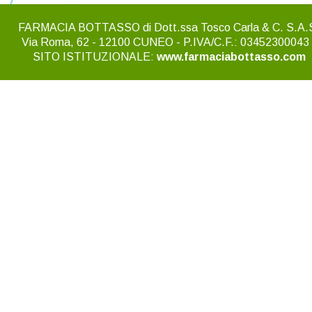
FARMACIA BOTTASSO di Dott.ssa Tosco Carla & C. S.A.
Via Roma, 62 - 12100 CUNEO - P.IVA/C.F.: 03452300043 
SITO ISTITUZIONALE: 
www.farmaciabottasso.com