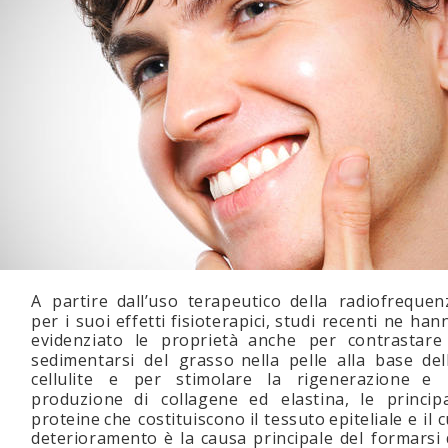
A   
partire   
dall’uso   
terapeutico   
della   
radiofrequen
per  
i  
suoi  
effetti  
fisioterapici,  
studi  
recenti  
ne  
hann
evidenziato   
le   
proprietà   
anche   
per   
contrastare 
sedimentarsi   
del   
grasso   
nella   
pelle   
alla   
base   
del
cellulite    
e    
per    
stimolare    
la    
rigenerazione    
e   
produzione   
di   
collagene   
ed   
elastina,   
le   
principa
proteine  
che  
costituiscono  
il  
tessuto  
epiteliale  
e  
il  
c
deterioramento  
è  
la  
causa  
principale  
del  
formarsi 